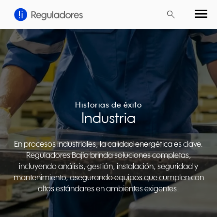
search
search
Buscar
Cerrar
Presiona enter para buscar
Historias de éxito
Industria
En procesos industriales, la calidad energética es clave.
Reguladores Bajío brinda soluciones completas,
incluyendo análisis, gestión, instalación, seguridad y
mantenimiento, asegurando equipos que cumplen con
altos estándares en ambientes exigentes.