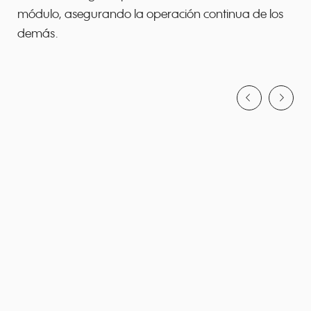
módulo, asegurando la operación continua de los
demás.
navigate_before
navigate_next