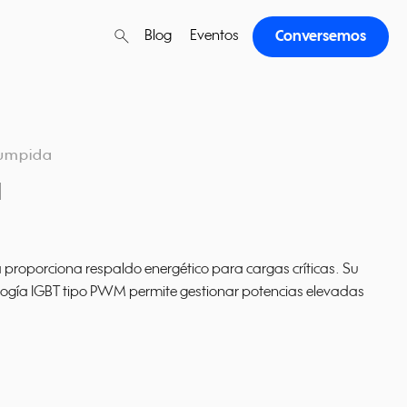
search
Blog
Eventos
Conversemos
search
Buscar
rumpida
1
a proporciona respaldo energético para cargas críticas. Su
nología IGBT tipo PWM permite gestionar potencias elevadas