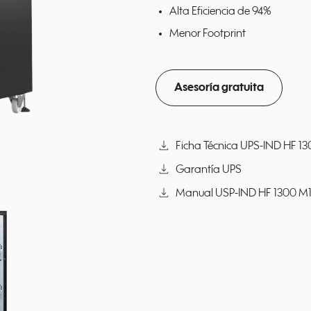
Alta Eficiencia de 94%
Menor Footprint
Asesoría gratuita
download
Ficha Técnica UPS-IND HF 130
download
Garantía UPS
download
Manual USP-IND HF 1300 M