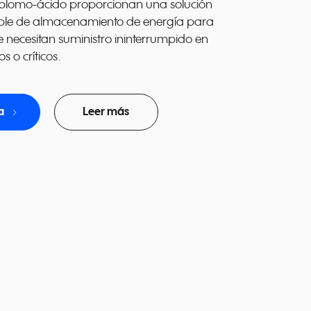
 plomo-ácido proporcionan una solución
able de almacenamiento de energía para
 necesitan suministro ininterrumpido en
s o críticos.
navigate_next
a
Leer más