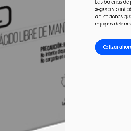
Las baterías de
segura y confi
aplicaciones que
equipos delicado
Cotizar ahor