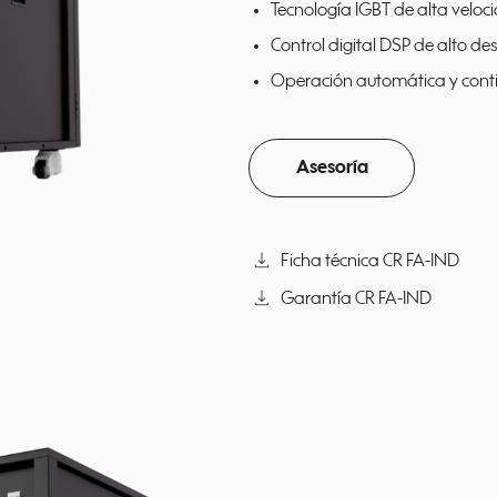
Tecnología IGBT de alta veloc
Control digital DSP de alto d
Operación automática y cont
Asesoría
download
Ficha técnica CR FA-IND
download
Garantía CR FA-IND