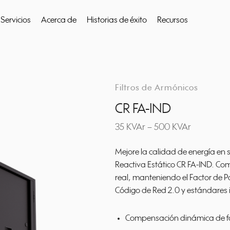
Servicios
Acerca de
Historias de éxito
Recursos
 buscar
Filtros de Armónicos
CR FA-IND
35 KVAr – 500 KVAr
Mejore la calidad de energía en 
Reactiva Estático CR FA-IND. Co
real, manteniendo el Factor de P
Código de Red 2.0 y estándares 
Compensación dinámica de fa