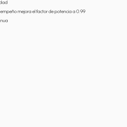
idad
esempeño mejora el factor de potencia a 0.99
inua